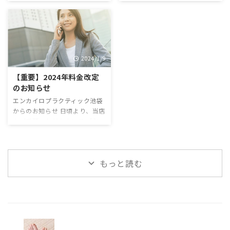
(土) 10時～18時（最終受付） 5
ラクティックオフィスにおける
だき、ありがとうございます。
だき、ありがとうございます。
月2日(日) 10時～18時（最終受
新型コロナウイルス感染症
2022年年末から2023年年始予
年末、年始の予定は12月31(日)
付） 5月3日(月) 定休日 5月4 ...
(COVID19)対策ガイドラインに
定は下記になります。 12月31
～１月5日(金)休業します。年始
沿って運営しております 。
日(土)～4日を年末年始休業とさ
は6日(土)から営業します。 お
2021年3月9日、 ...
せていただきます。 お客様には
客様にはご不便とご迷惑をお掛
2024/1/9
ご不便とご迷惑をお掛けいたし
けいたしますが、ご了承の程、
ますが、ご了承の程、何卒、宜
何卒、宜しくお願い申し上げま
【重要】2024年料金改定
しくお願い申し上げます。
す。 12月30日(土)10時～18
のお知らせ
12月30日(金) 10時～20時30分
時30分（最終受付）12月3１日
エンカイロプラクティック池袋
（最終受付） 12月31日(土) 休
(日)休業日 １月1日(月)休業
からのお知らせ 日頃より、当店
業日 1月1日(日) 休業日 1月2
日 １月2日(火)休業日 １月3
をご愛顧いただきまして、誠に
日(月) 休業
日(水)休業日 １月4日(木)休業
ありがとうございます。 私ども
日
日 １月5日(金)休業日 1月6
はいつも、クライアント様に質
日土曜からは営業いたします。
の高い施術を提供することを心
1月3日(火)
2024年もよろしくお願いしま
もっと読む
がけてまいりました。 しかし、
休業日 1月4日(水 ...
す。
この度、物価の高騰に伴い、諸
経費などが大幅に増加してお
り、料金の見直しが必要な状況
に直面しております。 これはサ
ービス向上と今後の健全な治療
院経営を行うためです。皆様に