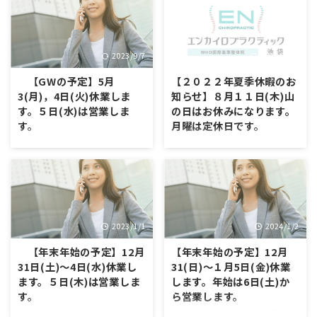
2023/9/7
2022/7/31
【GWの予定】5月
【２０２２年夏季休暇のお
3(月)，4日(火)休業しま
知らせ】８月１１日(木)山
す。５日(水)は営業しま
の日はお休みになります。
す。
月曜は定休日です。
ゴールデンウィークの予定は下
いつもホームページをご覧いた
記になります。 いつもホームペ
だき、ありがとうございます。
ージをご覧いただき、ありがと
２０２２年夏季休暇のお知ら
うございます。 誠に勝手ではご
せ】８月１１日(木)山の日はお
ざいますが、5月3(月)，4日(火)
休みになります。月曜は定休日
をゴールデンウィーク休業とさ
です。 クライアント様にはご不
2023/1/1
2024/1/2
せていただきます。 お客様には
便とご迷惑をお掛けいたします
ご不便とご迷惑をお掛けいたし
が、ご了承の程、何卒、宜しく
【年末年始の予定】12月
【年末年始の予定】12月
ますが、ご了承の程、何卒、宜
お願い申し上げ ◎当院のコロ
31日(土)～4日(水)休業し
31(日)～１月5日(金)休業
しくお願い申し上げます。 4
ナ対策 当院のコロナ対策は内閣
ます。５日(木)は営業しま
します。年始は6日(土)か
月29日(木) 10時～18時（最終
官房サイトの業種別ガイドライ
す。
ら営業します。
受付） 4月30日(金) 10時～20
ンに厚生労働省・経済産業省の
時30分（最終受付） 5月1日
管轄で掲載されているカイロプ
いつもホームページをご覧いた
いつもホームページをご覧いた